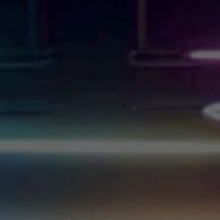
отличается — тот же аккаунт, те же бонусы.
Пользуйтесь закладкой, чтобы не потерять
рабочее зеркало. Иногда блокируют быстро — но
мы обновляем ссылки в течение 10 минут. И да,
регистрация через зеркало даёт те же фриспины,
что и основной сайт.
Регистрация и вход в
систему
Создать аккаунт в
Magnit casino
можно за пару
кликов. Нужна почта или телефон. На
официальном сайте процесс занимает минуту. При
регистрации забирай приветственный пакет —
100% на депозит и 50 фриспинов.
Вход в казино Магнит стандартный: логин и