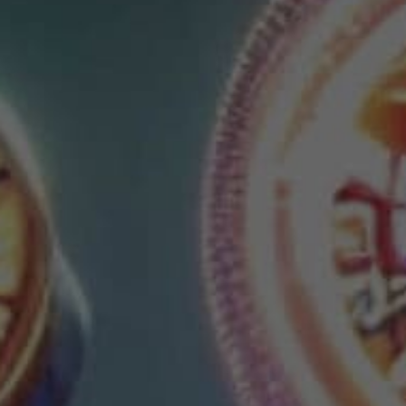
2018
+200%
год основания
на первый депозит
0.3с
вывод средств