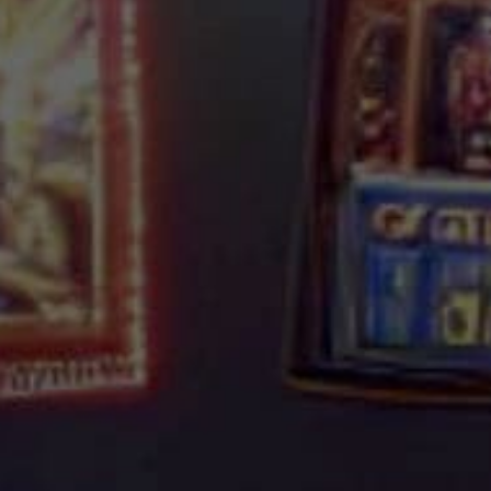
которые не отпускают
Wildies
Voodoo
Pragmatic
Endorphina
All Ways Luck
The Alter Ego
Endorphina
Pragmatic
Mermaid's Diamond
Might of Ra
Play'n Go
Pragmatic
Hot Pepper
Kitchen Drama Sushi
Mania
Pragmatic
Nolimit City