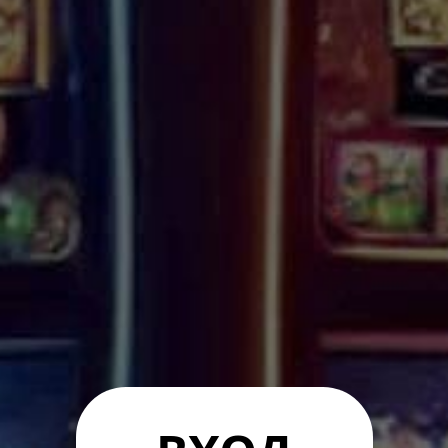
⚡ Макс.
вывод в
1 000 000 ₽
сутки
🎮
Pragmatic, Endorphina,
Провайдеры
Nolimit, Hacksaw, Play'n Go
📱
Адаптивный сайт +
Мобильная
приложение
версия
NEW
Каждый час
запускается
Магнит-молния:
мини-
мгновенные
турнир с