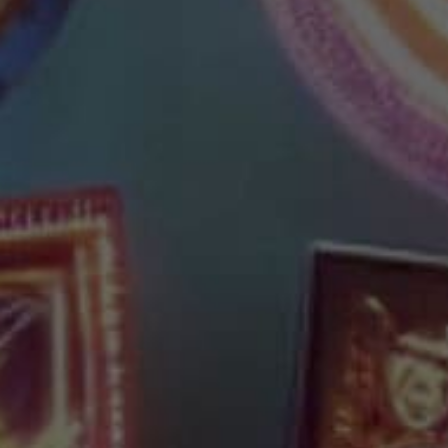
Азартные автоматы без
глюков
Слоты — наша страсть. В
Magnit casino
собраны топовые автоматы от Pragmatic,
Endorphina, Nolimit City. Крутишь и
забываешь про лаги — всё оптимизировано
под мобильные.
🔥 Горячие хиты,