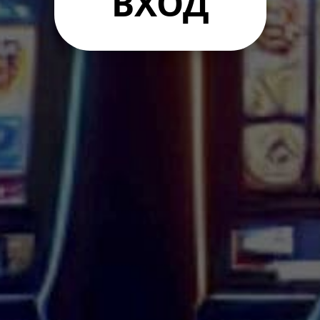
ВХОД
призовым
турниры
фондом 100
000 ₽. Нужно
просто
делать
ставки на
любом
слоте —
лидерборд
обновляется
в реальном
времени.
Игроки
отмечали,
что это
очень
азартно.
Особенно в
hot-pepper