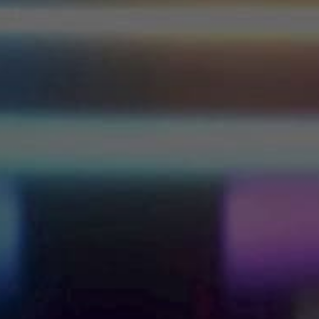
пароль. Двухфакторка не подключена, но если
хотите, поставьте в настройках. Игроки отмечали,
что даже с телефона всё работает шустро —
мобильная версия не урезана.
Вопросы и ответы
(Частые вопросы)
Как вывести выигрыш, если сайт
заблокирован?
Есть ли бездепозитный бонус за
регистрацию в 2026?